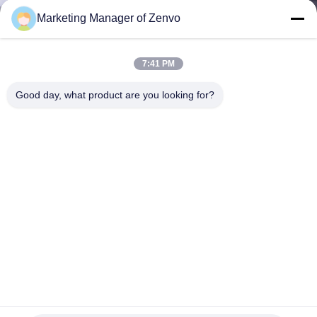
THAM
Marketing Manager of Zenvo
QUAN
NHÀ
7:41 PM
MÁY
Good day, what product are you looking for?
KIỂM
SOÁT
CHẤT
LƯỢNG
LIÊN
HỆ
CHÚNG
256 kênh 4 rãnh Máy phân loại màu CCD cho gạo nướng