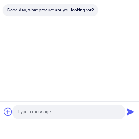
50-Ton Per Batch Recirculating Grain Dryer With Intelligent
Good day, what product are you looking for?
Control System
Danh mục phổ biến
Tất cả
các
Máy Sấy Hạt Ngũ 
Máy Sấy Hạt Gạo
Cốc
Máy Sấy Dòng Chảy 
Máy Sấy Hạt Nhỏ
Hỗn Hợp
Máy Sấy Hạt Tuần 
Máy Sấy Hạt Di Động
Hoàn
Lò Sinh Khối
CCD Color Sorter
Yêu cầu báo giá