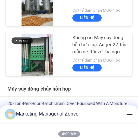
Có thể đàm phán MOQ:1 bộ
LIÊN HỆ
Không có Máy sấy dòng
hỗn hợp loại Auger 22 tấn
mỗi mẻ đối với lúa ngô
Có thể đàm phán MOQ:1 bộ
LIÊN HỆ
Máy sấy dòng chảy hỗn hợp
20-Ton-Per-Hour Batch Grain Dryer Equipped With A Moisture
Detector
Marketing Manager of Zenvo
Mỗi lô 30 tấn không có máy sấy, đơn giản hoạt động của máy
sấy, máy sấy nông nghiệp.
4:09 AM