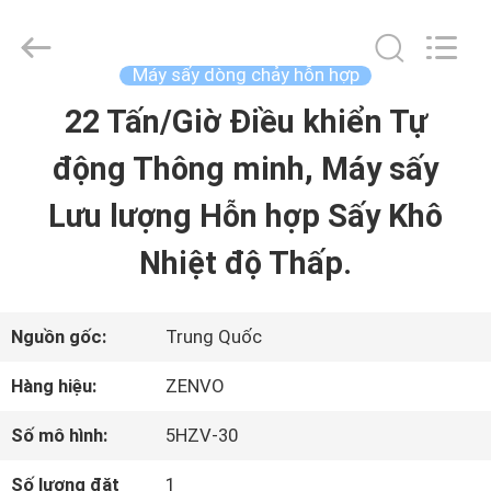
-
2026
ANHUI
ZENVO
Máy sấy dòng chảy hỗn hợp
TECHNOLOGY
CO.,
22 Tấn/Giờ Điều khiển Tự
TRANG
LTD.
All
Rights
động Thông minh, Máy sấy
CHỦ
Reserved.
Lưu lượng Hỗn hợp Sấy Khô
CÁC
Nhiệt độ Thấp.
SẢN
PHẨM
Nguồn gốc:
Trung Quốc
Hàng hiệu:
ZENVO
VỀ
Số mô hình:
5HZV-30
CHÚNG
Số lượng đặt
1