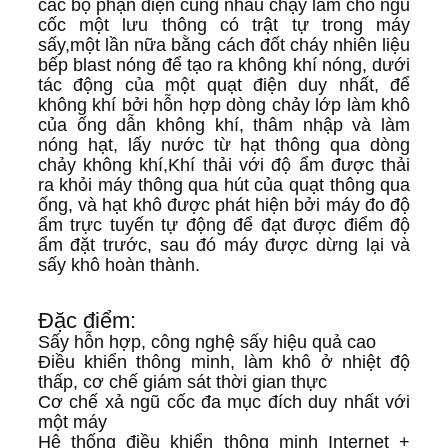
BÁO
các bộ phận điện cùng nhau chạy làm cho ngũ
cốc một lưu thông có trật tự trong máy
GIÁ
sấy,một lần nữa bằng cách đốt cháy nhiên liệu
bếp blast nóng để tạo ra không khí nóng, dưới
tác động của một quạt điện duy nhất, để
không khí bởi hỗn hợp dòng chảy lớp làm khô
SƠ
của ống dẫn không khí, thâm nhập và làm
nóng hạt, lấy nước từ hạt thông qua dòng
ĐỒ
chảy không khí,Khí thải với độ ẩm được thải
ra khỏi máy thông qua hút của quạt thông qua
TRANG
ống, và hạt khô được phát hiện bởi máy đo độ
ẩm trực tuyến tự động để đạt được điểm độ
ẩm đặt trước, sau đó máy được dừng lại và
WEB
sấy khô hoàn thành.
CHÍNH
Đặc điểm:
Sấy hỗn hợp, công nghệ sấy hiệu quả cao
SÁCH
Điều khiển thông minh, làm khô ở nhiệt độ
thấp, cơ chế giám sát thời gian thực
Cơ chế xả ngũ cốc đa mục đích duy nhất với
BẢO
một máy
Hệ thống điều khiển thông minh Internet +