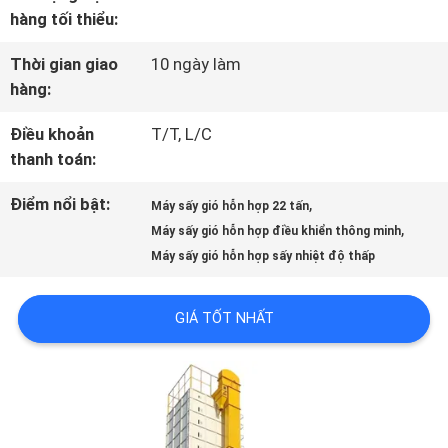
TÔI
hàng tối thiểu:
Thời gian giao
10 ngày làm
THAM
hàng:
QUAN
Điều khoản
T/T, L/C
thanh toán:
NHÀ
Điểm nổi bật:
,
Máy sấy gió hỗn hợp 22 tấn
MÁY
,
Máy sấy gió hỗn hợp điều khiển thông minh
Máy sấy gió hỗn hợp sấy nhiệt độ thấp
KIỂM
GIÁ TỐT NHẤT
SOÁT
CHẤT
LƯỢNG