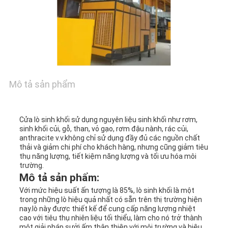
LIÊN
HỆ
CHÚNG
Mô tả sản phẩm
TÔI
Cửa lò sinh khối sử dụng nguyên liệu sinh khối như rơm,
TIN
sinh khối củi, gỗ, than, vỏ gạo, rơm đậu nành, rác củi,
anthracite v.v.không chỉ sử dụng đầy đủ các nguồn chất
TỨC
thải và giảm chi phí cho khách hàng, nhưng cũng giảm tiêu
thụ năng lượng, tiết kiệm năng lượng và tối ưu hóa môi
trường.
Mô tả sản phẩm:
YÊU
Với mức hiệu suất ấn tượng là 85%, lò sinh khối là một
trong những lò hiệu quả nhất có sẵn trên thị trường hiện
CẦU
nay.lò này được thiết kế để cung cấp năng lượng nhiệt
cao với tiêu thụ nhiên liệu tối thiểu, làm cho nó trở thành
một giải pháp sưởi ấm thân thiện với môi trường và hiệu