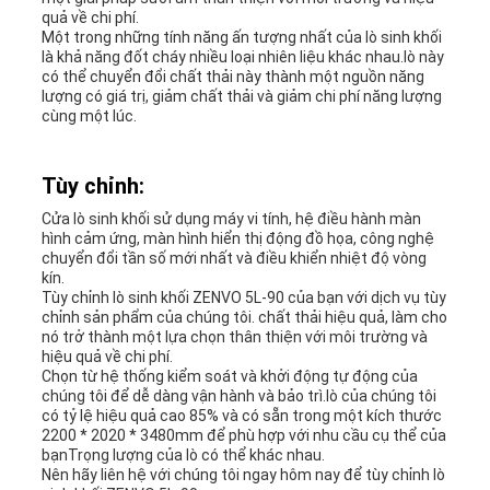
BÁO
quả về chi phí.
Một trong những tính năng ấn tượng nhất của lò sinh khối
GIÁ
là khả năng đốt cháy nhiều loại nhiên liệu khác nhau.lò này
có thể chuyển đổi chất thải này thành một nguồn năng
lượng có giá trị, giảm chất thải và giảm chi phí năng lượng
cùng một lúc.
SƠ
ĐỒ
Tùy chỉnh:
Cửa lò sinh khối sử dụng máy vi tính, hệ điều hành màn
TRANG
hình cảm ứng, màn hình hiển thị động đồ họa, công nghệ
chuyển đổi tần số mới nhất và điều khiển nhiệt độ vòng
WEB
kín.
Tùy chỉnh lò sinh khối ZENVO 5L-90 của bạn với dịch vụ tùy
chỉnh sản phẩm của chúng tôi. chất thải hiệu quả, làm cho
nó trở thành một lựa chọn thân thiện với môi trường và
CHÍNH
hiệu quả về chi phí.
Chọn từ hệ thống kiểm soát và khởi động tự động của
SÁCH
chúng tôi để dễ dàng vận hành và bảo trì.lò của chúng tôi
có tỷ lệ hiệu quả cao 85% và có sẵn trong một kích thước
2200 * 2020 * 3480mm để phù hợp với nhu cầu cụ thể của
BẢO
bạnTrọng lượng của lò có thể khác nhau.
Nên hãy liên hệ với chúng tôi ngay hôm nay để tùy chỉnh lò