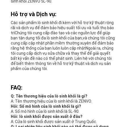
MẬT
sinh khối ZENVO 5L-90.
Hỗ trợ và Dịch vụ:
Các sản phẩm lò sinh khối đi kèm với hỗ trợ kỹ thuật rộng
rãi và dịch vụ để đảm bảo hiệu suất tối ưu và tuổi thọ.bảo
trìChúng tôi cung cấp đào tạo và các nguồn lực để giúp
bạn tận dụng tối đa lò sinh khối của bạn,và chúng tôi cũng
cung cấp cập nhật phần mềm thường xuyên để đảm bảo
rằng hệ thống của bạn luôn luôn cập nhậtNgoài ra, chúng
tôi cung cấp dịch vụ sửa chữa và thay thế để giải quyết
bất kỳ vấn đề nào có thể phát sinh. Liên hệ với chúng tôi
để biết thêm thông tin về hỗ trợ kỹ thuật và dịch vụ sản
phẩm của chúng tôi.
FAQ:
Q: Tên thương hiệu của lò sinh khối là gì?
A: Tên thương hiệu của lò sinh khối là ZENVO.
Hỏi: Số mô hình của lò sinh khối là gì?
A: Số mô hình của lò sinh khối là 5L-90.
Hỏi: lò sinh khối được sản xuất ở đâu?
A: Cửa lò sinh khối được sản xuất ở Trung Quốc.
Q: Loại nhiên liệu sinh khối nào có thể được sử dụng