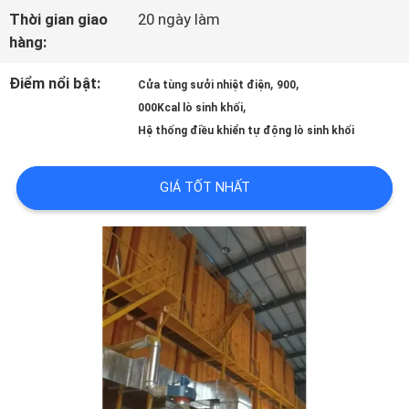
TÔI
Thời gian giao
20 ngày làm
hàng:
THAM
Điểm nổi bật:
,
,
Cửa tùng sưởi nhiệt điện
900
,
000Kcal lò sinh khối
QUAN
Hệ thống điều khiển tự động lò sinh khối
NHÀ
GIÁ TỐT NHẤT
MÁY
KIỂM
SOÁT
CHẤT
LƯỢNG