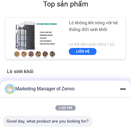
Top sản phẩm
Lò không khí nóng với hệ
thống đốt sinh khối
Có thể đàm phán MOQ:1 bộ
LIÊN HỆ
Lò sinh khối
5L-60 600.000 Kcal Biomass Burner - Cửa nướng gạo hiệu quả
Marketing Manager of Zenvo
cao.
5L-90 Biomass Pellet Hot Blast Stove Automatic Feed 83 Hiệu
1:00 PM
quả nhiệt
Good day, what product are you looking for?
Lò thổi khí nóng bằng viên nén sinh khối 5L-90 Tự động nạp