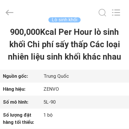
-
2026
ANHUI
ZENVO
Lò sinh khối
TECHNOLOGY
CO.,
900,000Kcal Per Hour lò sinh
TRANG
LTD.
All
Rights
khối Chi phí sấy thấp Các loại
CHỦ
Reserved.
nhiên liệu sinh khối khác nhau
CÁC
SẢN
Nguồn gốc:
Trung Quốc
PHẨM
Hàng hiệu:
ZENVO
Số mô hình:
5L-90
VỀ
Số lượng đặt
1 bộ
CHÚNG
hàng tối thiểu: