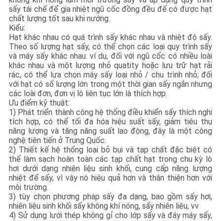
sấy tái chế để gia nhiệt ngũ cốc đồng đều để có được hạt
chất lượng tốt sau khi nướng.
CHÍNH
Kiểu:
Hạt khác nhau có quá trình sấy khác nhau và nhiệt độ sấy.
SÁCH
Theo số lượng hạt sấy, có thể chọn các loại quy trình sấy
BẢO
và máy sấy khác nhau.
ví dụ, đối với ngũ cốc có nhiều loài
khác nhau và một lượng nhỏ quatity hoặc lưu trữ hạt rải
MẬT
rác, có thể lựa chọn máy sấy loại nhỏ / chu trình nhỏ;
đối
với hạt có số lượng lớn trong một thời gian sấy ngắn nhưng
các loài đơn, đơn vị lô liên tục lớn là thích hợp.
Ưu điểm kỹ thuật:
1) Phát triển thành công hệ thống điều khiển sấy thích nghi
tích hợp, có thể tối đa hóa hiệu suất sấy, giảm tiêu thụ
năng lượng và tăng năng suất lao động, đây là một công
nghệ tiên tiến ở Trung Quốc.
2) Thiết kế hệ thống loại bỏ bụi và tạp chất đặc biệt có
thể làm sạch hoàn toàn các tạp chất hạt trong chu kỳ lò
hơi dưới dạng nhiên liệu sinh khối, cung cấp năng lượng
nhiệt để sấy, vì vậy nó hiệu quả hơn và thân thiện hơn với
môi trường.
3) tùy chọn phương pháp sấy đa dạng, bao gồm sấy hơi,
nhiên liệu sinh khối sấy không khí nóng, sấy nhiên liệu, vv
4) Sử dụng lưới thép không gỉ cho lớp sấy và đáy máy sấy,