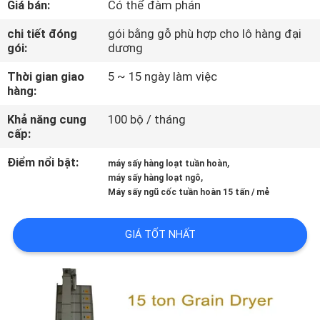
Giá bán:
Có thể đàm phán
THAM
QUAN
chi tiết đóng
gói bằng gỗ phù hợp cho lô hàng đại
gói:
dương
NHÀ
Thời gian giao
5 ~ 15 ngày làm việc
MÁY
hàng:
Khả năng cung
100 bộ / tháng
KIỂM
cấp:
SOÁT
Điểm nổi bật:
,
máy sấy hàng loạt tuần hoàn
CHẤT
,
máy sấy hàng loạt ngô
Máy sấy ngũ cốc tuần hoàn 15 tấn / mẻ
LƯỢNG
GIÁ TỐT NHẤT
LIÊN
HỆ
CHÚNG