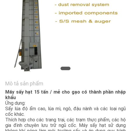
TÔI
TIN
TỨC
YÊU
CẦU
BÁO
GIÁ
Mô tả sản phẩm
Máy sấy hạt 15 tấn / mẻ cho gạo có thành phần nhập
SƠ
khẩu
Ứng dụng:
ĐỒ
Sấy lúa độ ẩm cao, lúa mì, ngô, đậu nành và các loại ngũ
cốc khác.
TRANG
Thích hợp cho các trang trại, các trạm thực phẩm, các hộ
WEB
gia đình chuyên lưu trữ ngũ cốc.
Máy sấy hạt sử dụng
không khí nóng làm môi trường sấy và áp dụng quy trình