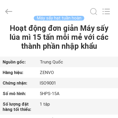
2026
ANHUI
ZENVO
TECHNOLOGY
CO.,
Máy sấy hạt tuần hoàn
LTD.
All
Hoạt động đơn giản Máy sấy
TRANG
Rights
Reserved.
lúa mì 15 tấn mỗi mẻ với các
CHỦ
thành phần nhập khẩu
CÁC
SẢN
Nguồn gốc:
Trung Quốc
PHẨM
Hàng hiệu:
ZENVO
Chứng nhận:
ISO9001
VỀ
Số mô hình:
5HPS-15A
CHÚNG
Số lượng đặt
1 tập
TÔI
hàng tối thiểu: