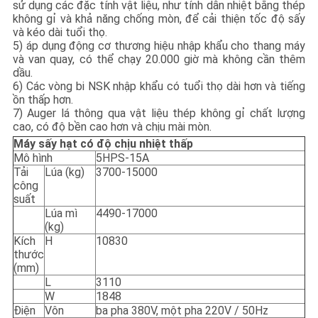
sử dụng các đặc tính vật liệu, như tính dẫn nhiệt bằng thép
không gỉ và khả năng chống mòn, để cải thiện tốc độ sấy
và kéo dài tuổi thọ.
5) áp dụng động cơ thương hiệu nhập khẩu cho thang máy
và van quay, có thể chạy 20.000 giờ mà không cần thêm
dầu.
6) Các vòng bi NSK nhập khẩu có tuổi thọ dài hơn và tiếng
ồn thấp hơn.
7) Auger lá thông qua vật liệu thép không gỉ chất lượng
cao, có độ bền cao hơn và chịu mài mòn.
Máy sấy hạt có độ chịu nhiệt thấp
Mô hình
5HPS-15A
Tải
Lúa (kg)
3700-15000
công
suất
Lúa mì
4490-17000
(kg)
Kích
H
10830
thước
(mm)
L
3110
W
1848
Điện
Vôn
ba pha 380V, một pha 220V / 50Hz