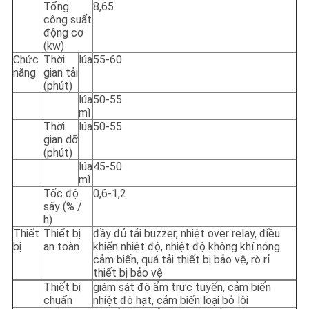
Tổng
8,65
công suất
động cơ
(kw)
Chức
Thời
lúa
55-60
năng
gian tải
(phút)
lúa
50-55
mì
Thời
lúa
50-55
gian dỡ
(phút)
lúa
45-50
mì
Tốc độ
0,6-1,2
sấy (% /
h)
Thiết
Thiết bị
đầy đủ tải buzzer, nhiệt over relay, điều
bị
an toàn
khiển nhiệt độ, nhiệt độ không khí nóng
cảm biến, quá tải thiết bị bảo vệ, rò rỉ
thiết bị bảo vệ
Thiết bị
giám sát độ ẩm trực tuyến, cảm biến
chuẩn
nhiệt độ hạt, cảm biến loại bỏ lỗi