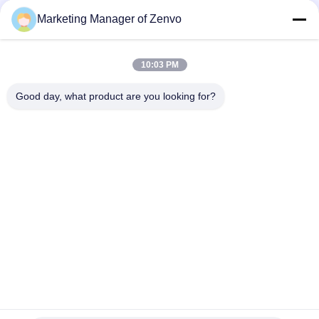
trang trại / trạm thực phẩm
Marketing Manager of Zenvo
Batch tuần hoàn gạo hạt máy sấy ít ô nhiễm cho ngô / hạt cải
dầu
10:03 PM
5HPS-20A máy sấy hạt tuần hoàn 20 tấn mỗi mẻ để sấy khô
độ ẩm cao gạo
Good day, what product are you looking for?
Danh mục phổ biến
Tất cả
các
Máy Sấy Hạt Ngũ 
Máy Sấy Hạt Gạo
Cốc
Máy Sấy Dòng Chảy 
Máy Sấy Hạt Nhỏ
Hỗn Hợp
Máy Sấy Hạt Tuần 
Máy Sấy Hạt Di Động
Hoàn
Lò Sinh Khối
CCD Color Sorter